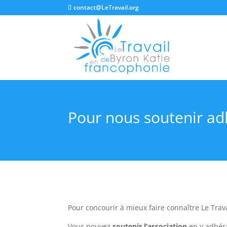
contact@LeTravail.org
Pour nous soutenir adh
Pour concourir à mieux faire connaître Le Trav
Vous pouvez
soutenir l’association
en y adhér