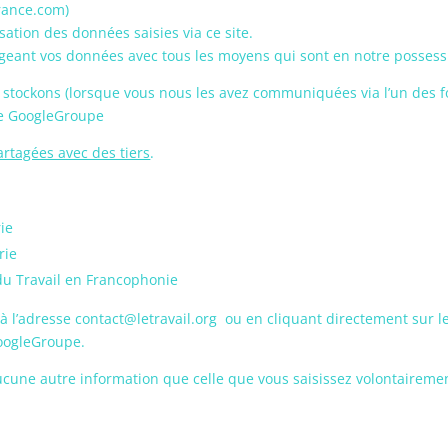
france.com)
sation des données saisies via ce site.
égeant vos données avec tous les moyens qui sont en notre possess
tockons (lorsque vous nous les avez communiquées via l’un des fo
le GoogleGroupe
rtagées avec des tiers
.
rie
rie
 du Travail en Francophonie
il à l’adresse contact@letravail.org ou en cliquant directement sur 
GoogleGroupe.
 aucune autre information que celle que vous saisissez volontairemen