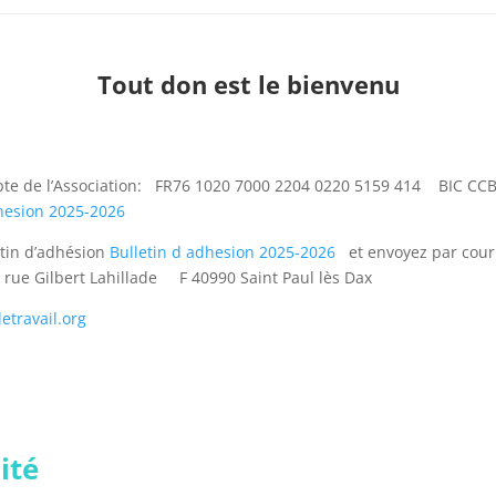
Tout don est le bienvenu
pte de l’Association: FR76 1020 7000 2204 0220 5159 414 BI
dhesion 2025-2026
etin d’adhésion
Bulletin d adhesion 2025-2026
et envoyez par courri
 rue Gilbert Lahillade F 40990 Saint Paul lès Dax
etravail.org
ité